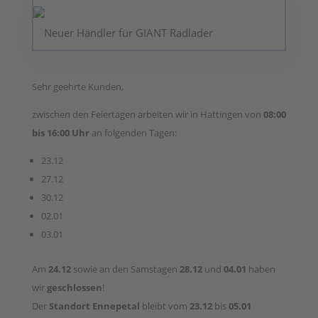
Neuer Händler für GIANT Radlader
Sehr geehrte Kunden,
zwischen den Feiertagen arbeiten wir in Hattingen von
08:00
bis
16:00 Uhr
an folgenden Tagen:
23.12
27.12
30.12
02.01
03.01
Am
24.12
sowie an den Samstagen
28.12
und
04.01
haben
wir
geschlossen
!
Der
Standort Ennepetal
bleibt vom
23.12
bis
05.01