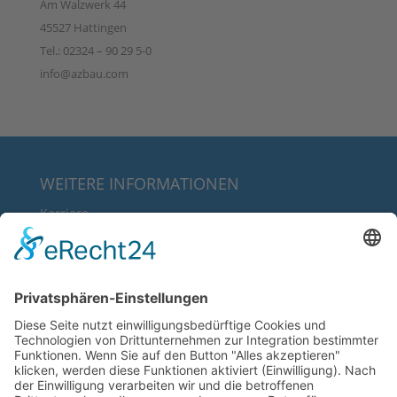
Am Walzwerk 44
45527 Hattingen
Tel.: 02324 – 90 29 5-0
info@azbau.com
WEITERE INFORMATIONEN
Karriere
Über uns
FAQ
Downloads
RECHTLICHE INFORMATIONEN
AGB’s