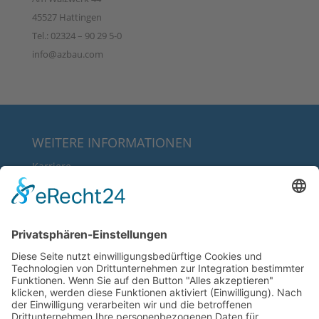
45527 Hattingen
Tel.: 02324 – 90 29 5-0
info@azbau.com
WEITERE INFORMATIONEN
Karriere
Über uns
FAQ
Downloads
RECHTLICHE INFORMATIONEN
AGB’s